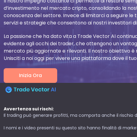
Il nostro impegno costante ci permette di restare semp
d’investimento nel mercato cripto, consolidando la nos
conoscenza del settore. Invece di limitarci a seguire le 
servizi e strategie che consentono ai nostri investitori d
La passione che ha dato vita a Trade Vector AI continua
evidente agli occhi dei trader, che ottengono un vantagg
mercato più aggiornate e rilevanti. Il nostro obiettivo è r
Unisciti a noi oggi per vivere una piattaforma dove il tuo
Inizia Ora
Avvertenza sui rischi:
Il trading può generare profitti, ma comporta anche il rischio di
I nomi e i video presenti su questo sito hanno finalità di market