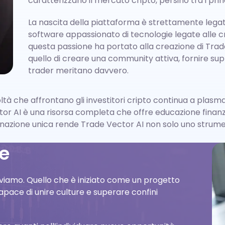
caratterizzano il mercato cripto, persino tra i prin
La nascita della piattaforma è strettamente lega
software appassionato di tecnologie legate alle cr
questa passione ha portato alla creazione di Trade V
quello di creare una community attiva, fornire supp
trader meritano davvero.
tà che affrontano gli investitori cripto continua a plasma
or AI è una risorsa completa che offre educazione finanz
mbinazione unica rende Trade Vector AI non solo uno strum
ne
viamo. Quello che è iniziato come un progetto
pace di unire culture e superare confini